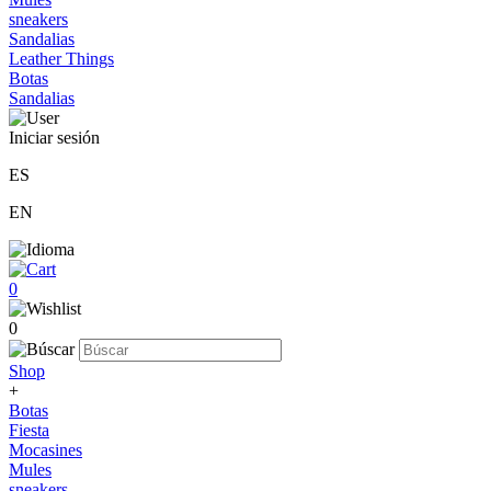
sneakers
Sandalias
Leather Things
Botas
Sandalias
Iniciar sesión
ES
EN
0
0
Shop
+
Botas
Fiesta
Mocasines
Mules
sneakers