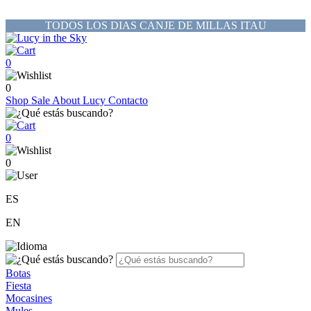
TODOS LOS DIAS CANJE DE MILLAS ITAU
0
0
Shop
Sale
About Lucy
Contacto
0
0
ES
EN
Botas
Fiesta
Mocasines
Mules