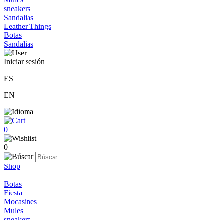
sneakers
Sandalias
Leather Things
Botas
Sandalias
Iniciar sesión
ES
EN
0
0
Shop
+
Botas
Fiesta
Mocasines
Mules
sneakers