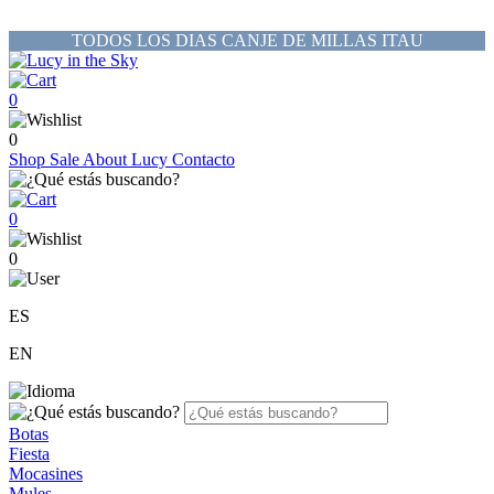
TODOS LOS DIAS CANJE DE MILLAS ITAU
0
0
Shop
Sale
About Lucy
Contacto
0
0
ES
EN
Botas
Fiesta
Mocasines
Mules