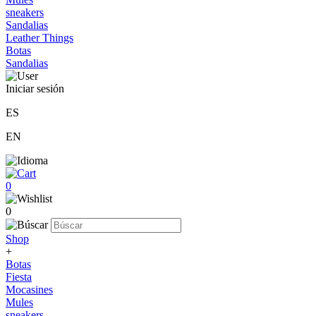
sneakers
Sandalias
Leather Things
Botas
Sandalias
Iniciar sesión
ES
EN
0
0
Shop
+
Botas
Fiesta
Mocasines
Mules
sneakers