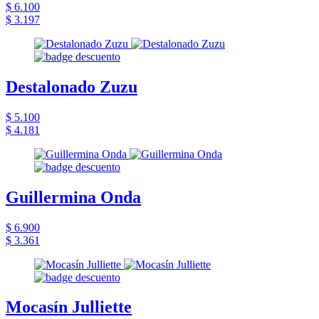
$ 6.100
$ 3.197
Destalonado Zuzu
$ 5.100
$ 4.181
Guillermina Onda
$ 6.900
$ 3.361
Mocasín Julliette