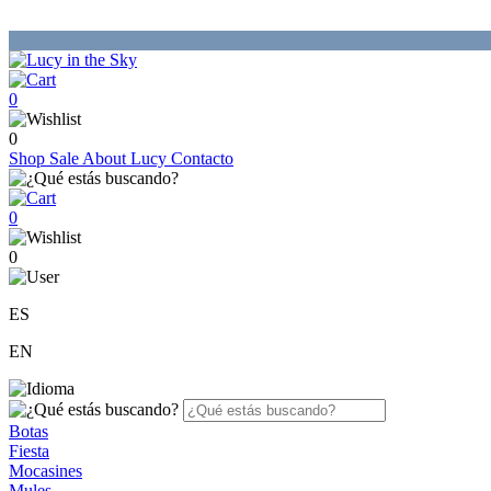
0
0
Shop
Sale
About Lucy
Contacto
0
0
ES
EN
Botas
Fiesta
Mocasines
Mules