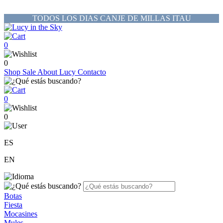
TODOS LOS DIAS CANJE DE MILLAS ITAU
0
0
Shop
Sale
About Lucy
Contacto
0
0
ES
EN
Botas
Fiesta
Mocasines
Mules