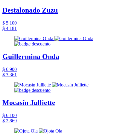
Destalonado Zuzu
$ 5.100
$ 4.181
Guillermina Onda
$ 6.900
$ 3.361
Mocasín Julliette
$ 6.100
$ 2.869