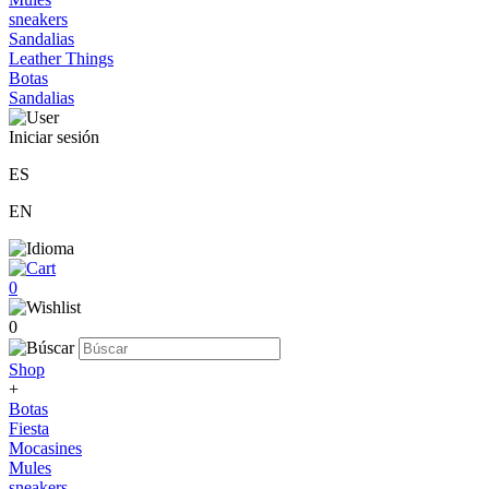
sneakers
Sandalias
Leather Things
Botas
Sandalias
Iniciar sesión
ES
EN
0
0
Shop
+
Botas
Fiesta
Mocasines
Mules
sneakers