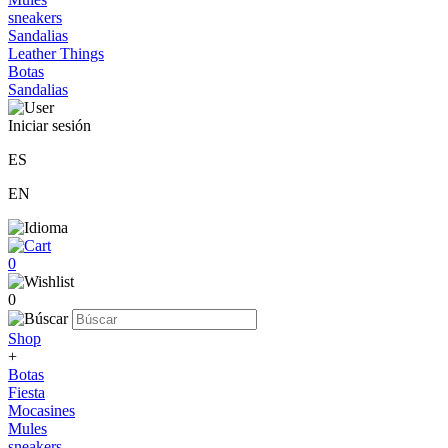
sneakers
Sandalias
Leather Things
Botas
Sandalias
Iniciar sesión
ES
EN
0
0
Shop
+
Botas
Fiesta
Mocasines
Mules
sneakers