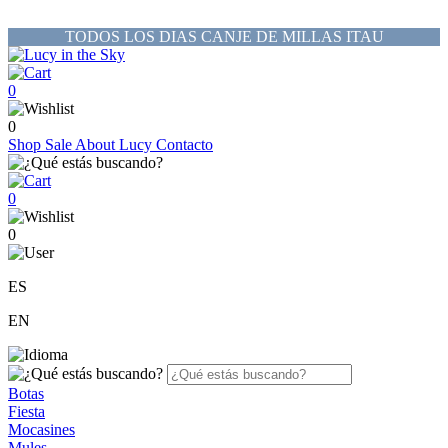
TODOS LOS DIAS CANJE DE MILLAS ITAU
0
0
Shop
Sale
About Lucy
Contacto
0
0
ES
EN
Botas
Fiesta
Mocasines
Mules