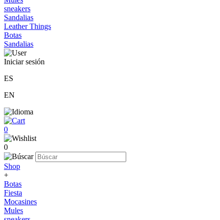
sneakers
Sandalias
Leather Things
Botas
Sandalias
Iniciar sesión
ES
EN
0
0
Shop
+
Botas
Fiesta
Mocasines
Mules
sneakers