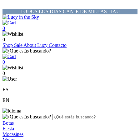
TODOS LOS DIAS CANJE DE MILLAS ITAU
0
0
Shop
Sale
About Lucy
Contacto
0
0
ES
EN
Botas
Fiesta
Mocasines
Mules