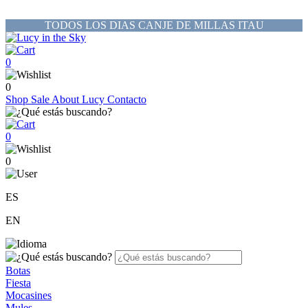
TODOS LOS DIAS CANJE DE MILLAS ITAU
0
0
Shop
Sale
About Lucy
Contacto
0
0
ES
EN
Botas
Fiesta
Mocasines
Mules