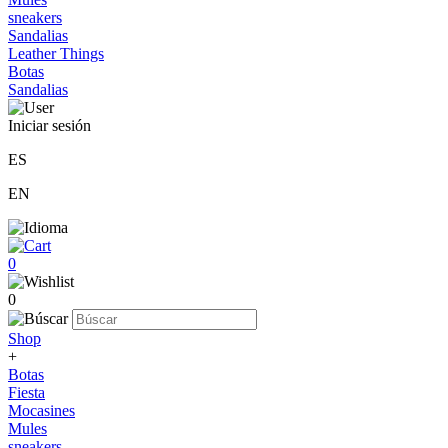
sneakers
Sandalias
Leather Things
Botas
Sandalias
Iniciar sesión
ES
EN
0
0
Shop
+
Botas
Fiesta
Mocasines
Mules
sneakers