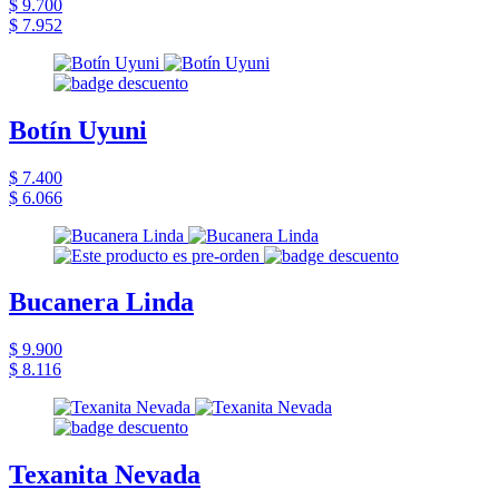
$ 9.700
$ 7.952
Botín Uyuni
$ 7.400
$ 6.066
Bucanera Linda
$ 9.900
$ 8.116
Texanita Nevada