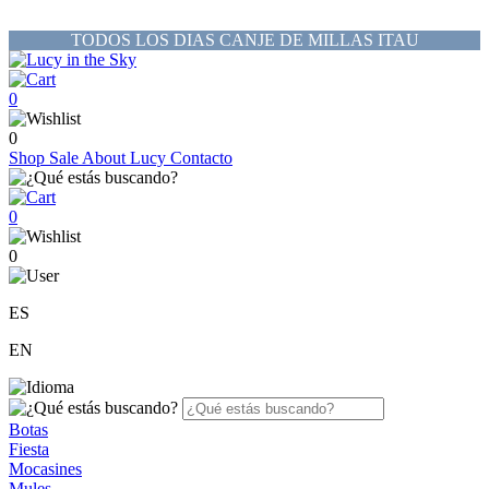
TODOS LOS DIAS CANJE DE MILLAS ITAU
0
0
Shop
Sale
About Lucy
Contacto
0
0
ES
EN
Botas
Fiesta
Mocasines
Mules