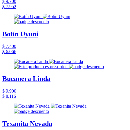
$ 9.700
$ 7.952
Botín Uyuni
$ 7.400
$ 6.066
Bucanera Linda
$ 9.900
$ 8.116
Texanita Nevada