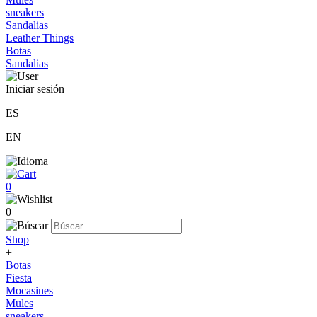
sneakers
Sandalias
Leather Things
Botas
Sandalias
Iniciar sesión
ES
EN
0
0
Shop
+
Botas
Fiesta
Mocasines
Mules
sneakers