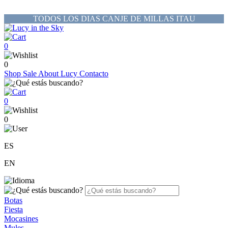
TODOS LOS DIAS CANJE DE MILLAS ITAU
0
0
Shop
Sale
About Lucy
Contacto
0
0
ES
EN
Botas
Fiesta
Mocasines
Mules