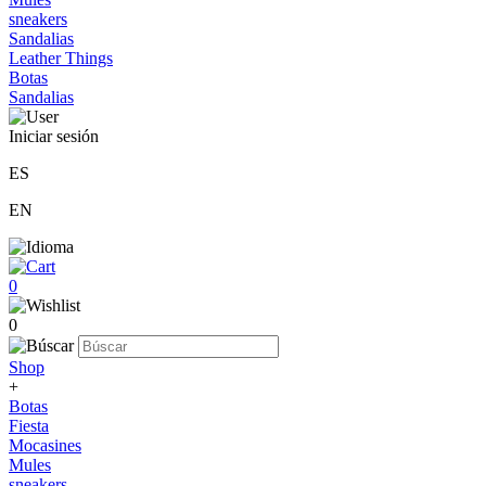
sneakers
Sandalias
Leather Things
Botas
Sandalias
Iniciar sesión
ES
EN
0
0
Shop
+
Botas
Fiesta
Mocasines
Mules
sneakers