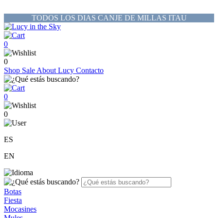
TODOS LOS DIAS CANJE DE MILLAS ITAU
0
0
Shop
Sale
About Lucy
Contacto
0
0
ES
EN
Botas
Fiesta
Mocasines
Mules