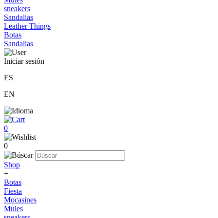
sneakers
Sandalias
Leather Things
Botas
Sandalias
Iniciar sesión
ES
EN
0
0
Shop
+
Botas
Fiesta
Mocasines
Mules
sneakers