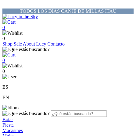
TODOS LOS DIAS CANJE DE MILLAS ITAU
0
0
Shop
Sale
About Lucy
Contacto
0
0
ES
EN
Botas
Fiesta
Mocasines
Mules