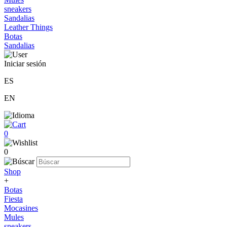
sneakers
Sandalias
Leather Things
Botas
Sandalias
Iniciar sesión
ES
EN
0
0
Shop
+
Botas
Fiesta
Mocasines
Mules
sneakers