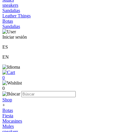
sneakers
Sandalias
Leather Things
Botas
Sandalias
Iniciar sesión
ES
EN
0
0
Shop
+
Botas
Fiesta
Mocasines
Mules
sneakers