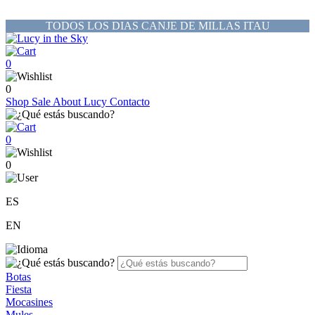
TODOS LOS DIAS CANJE DE MILLAS ITAU
0
0
Shop
Sale
About Lucy
Contacto
0
0
ES
EN
Botas
Fiesta
Mocasines
Mules