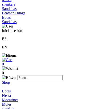
sneakers
Sandalias
Leather Things
Botas
Sandalias
Iniciar sesión
ES
EN
0
0
Shop
+
Botas
Fiesta
Mocasines
Mules
sneakers