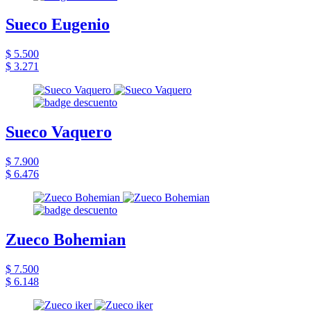
Sueco Eugenio
$ 5.500
$ 3.271
Sueco Vaquero
$ 7.900
$ 6.476
Zueco Bohemian
$ 7.500
$ 6.148