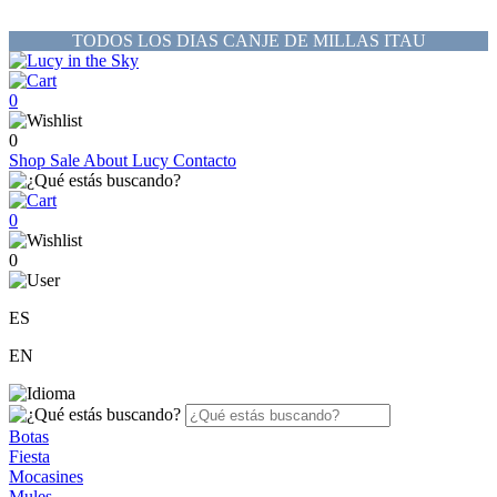
TODOS LOS DIAS CANJE DE MILLAS ITAU
0
0
Shop
Sale
About Lucy
Contacto
0
0
ES
EN
Botas
Fiesta
Mocasines
Mules