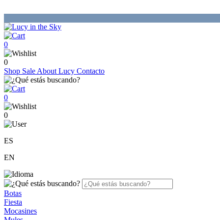
0
0
Shop
Sale
About Lucy
Contacto
0
0
ES
EN
Botas
Fiesta
Mocasines
Mules