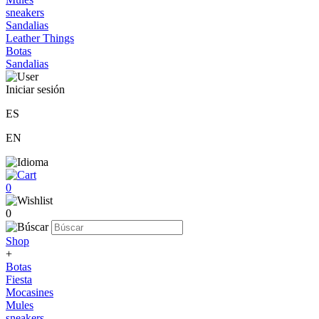
sneakers
Sandalias
Leather Things
Botas
Sandalias
Iniciar sesión
ES
EN
0
0
Shop
+
Botas
Fiesta
Mocasines
Mules
sneakers