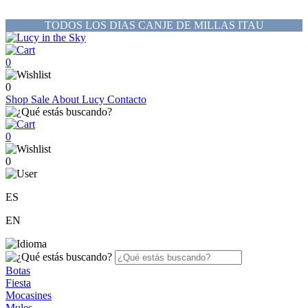
TODOS LOS DIAS CANJE DE MILLAS ITAU
0
0
Shop
Sale
About Lucy
Contacto
0
0
ES
EN
Botas
Fiesta
Mocasines
Mules