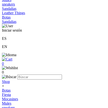
sneakers
Sandalias
Leather Things
Botas
Sandalias
Iniciar sesión
ES
EN
0
0
Shop
+
Botas
Fiesta
Mocasines
Mules
sneakers