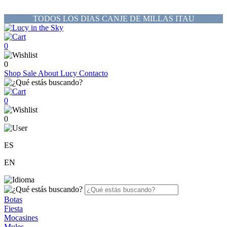
TODOS LOS DIAS CANJE DE MILLAS ITAU
0
0
Shop
Sale
About Lucy
Contacto
0
0
ES
EN
Botas
Fiesta
Mocasines
Mules