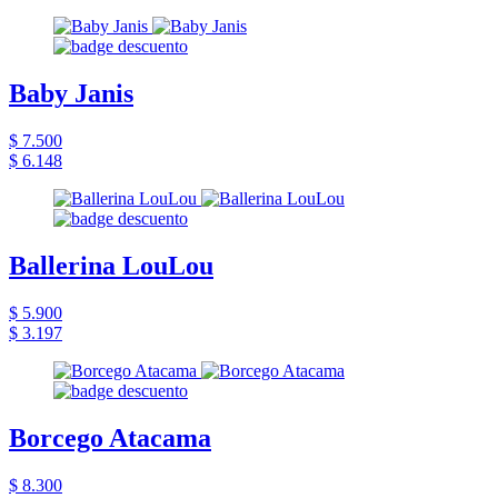
Baby Janis
$ 7.500
$ 6.148
Ballerina LouLou
$ 5.900
$ 3.197
Borcego Atacama
$ 8.300