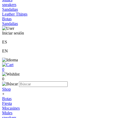
sneakers
Sandalias
Leather Things
Botas
Sandalias
Iniciar sesión
ES
EN
0
0
Shop
+
Botas
Fiesta
Mocasines
Mules
sneakers