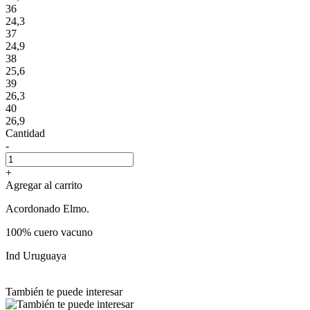
36
24,3
37
24,9
38
25,6
39
26,3
40
26,9
Cantidad
-
+
Agregar al carrito
Acordonado Elmo.
100% cuero vacuno
Ind Uruguaya
También te puede interesar