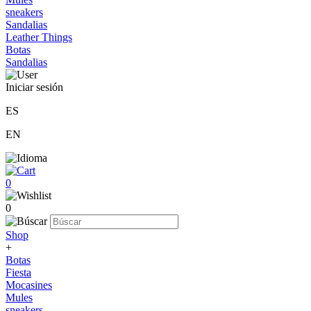
sneakers
Sandalias
Leather Things
Botas
Sandalias
Iniciar sesión
ES
EN
0
0
Shop
+
Botas
Fiesta
Mocasines
Mules
sneakers