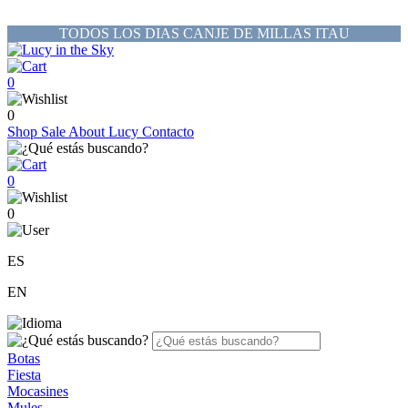
TODOS LOS DIAS CANJE DE MILLAS ITAU
0
0
Shop
Sale
About Lucy
Contacto
0
0
ES
EN
Botas
Fiesta
Mocasines
Mules