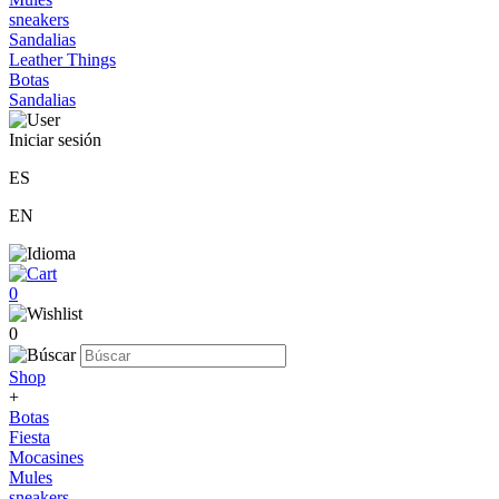
sneakers
Sandalias
Leather Things
Botas
Sandalias
Iniciar sesión
ES
EN
0
0
Shop
+
Botas
Fiesta
Mocasines
Mules
sneakers