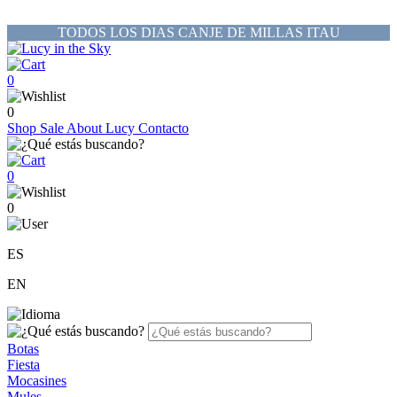
TODOS LOS DIAS CANJE DE MILLAS ITAU
0
0
Shop
Sale
About Lucy
Contacto
0
0
ES
EN
Botas
Fiesta
Mocasines
Mules