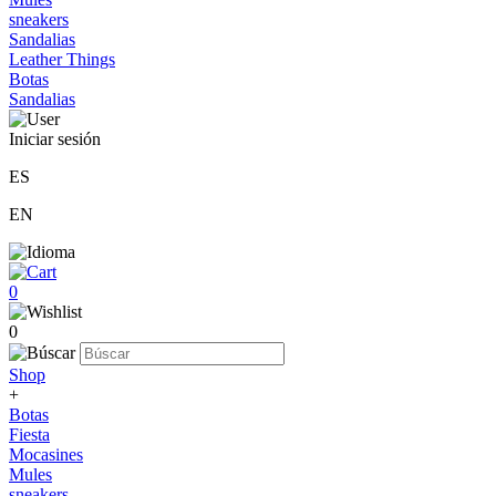
sneakers
Sandalias
Leather Things
Botas
Sandalias
Iniciar sesión
ES
EN
0
0
Shop
+
Botas
Fiesta
Mocasines
Mules
sneakers