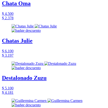
Chata Oma
$ 4.500
$ 2.378
Chatas Julie
$ 6.100
$ 3.197
Destalonado Zuzu
$ 5.100
$ 4.181