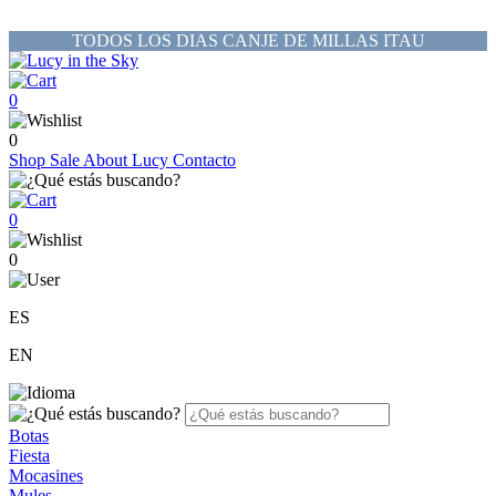
TODOS LOS DIAS CANJE DE MILLAS ITAU
0
0
Shop
Sale
About Lucy
Contacto
0
0
ES
EN
Botas
Fiesta
Mocasines
Mules