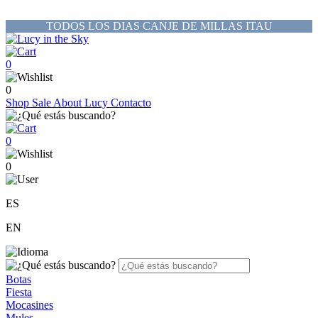
TODOS LOS DIAS CANJE DE MILLAS ITAU
0
0
Shop
Sale
About Lucy
Contacto
0
0
ES
EN
Botas
Fiesta
Mocasines
Mules