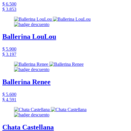
$ 6.500
$ 3.853
Ballerina LouLou
$ 5.900
$ 3.197
Ballerina Renee
$ 5.600
$ 4.591
Chata Castellana