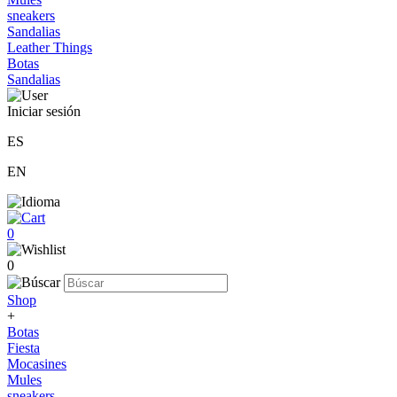
sneakers
Sandalias
Leather Things
Botas
Sandalias
Iniciar sesión
ES
EN
0
0
Shop
+
Botas
Fiesta
Mocasines
Mules
sneakers