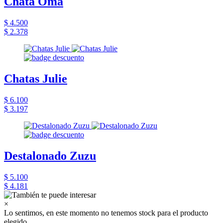
Chata Oma
$ 4.500
$ 2.378
Chatas Julie
$ 6.100
$ 3.197
Destalonado Zuzu
$ 5.100
$ 4.181
×
Lo sentimos, en este momento no tenemos stock para el producto
elegido.