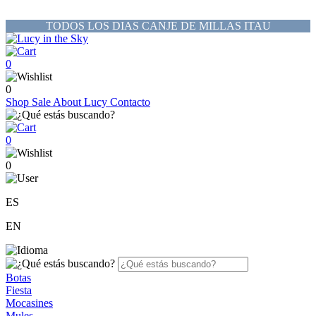
TODOS LOS DIAS CANJE DE MILLAS ITAU
0
0
Shop
Sale
About Lucy
Contacto
0
0
ES
EN
Botas
Fiesta
Mocasines
Mules