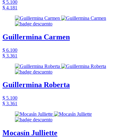
$ 5.100
$ 4.181
Guillermina Carmen
$ 6.100
$ 3.361
Guillermina Roberta
$ 5.100
$ 3.361
Mocasín Julliette