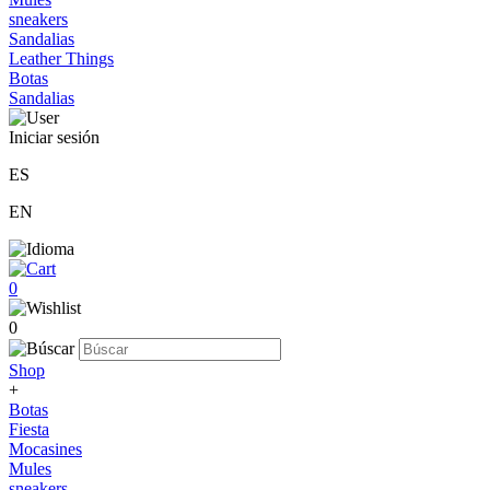
sneakers
Sandalias
Leather Things
Botas
Sandalias
Iniciar sesión
ES
EN
0
0
Shop
+
Botas
Fiesta
Mocasines
Mules
sneakers