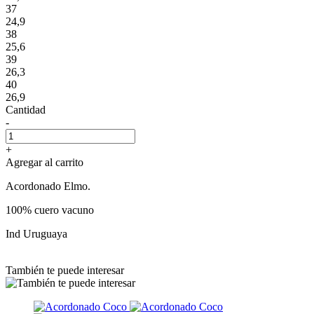
37
24,9
38
25,6
39
26,3
40
26,9
Cantidad
-
+
Agregar al carrito
Acordonado Elmo.
100% cuero vacuno
Ind Uruguaya
También te puede interesar