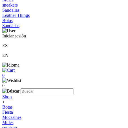
sneakers
Sandalias
Leather Things
Botas
Sandalias
Iniciar sesión
ES
EN
0
0
Shop
+
Botas
Fiesta
Mocasines
Mules
sneakers