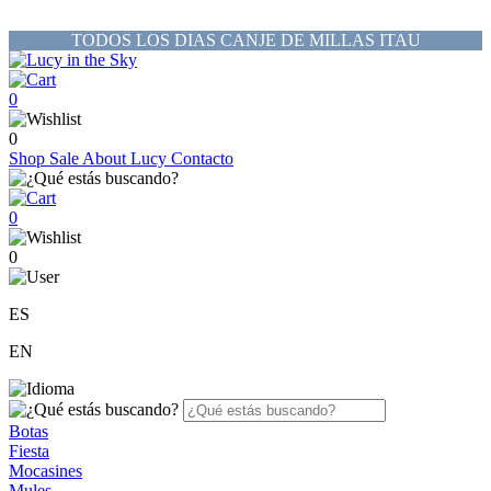
TODOS LOS DIAS CANJE DE MILLAS ITAU
0
0
Shop
Sale
About Lucy
Contacto
0
0
ES
EN
Botas
Fiesta
Mocasines
Mules