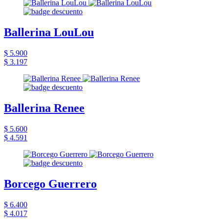
Ballerina LouLou
$ 5.900
$ 3.197
Ballerina Renee
$ 5.600
$ 4.591
Borcego Guerrero
$ 6.400
$ 4.017