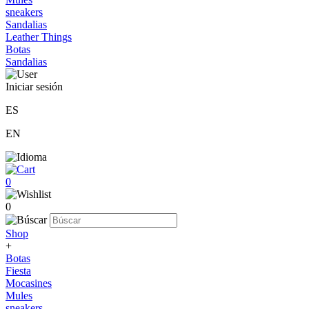
sneakers
Sandalias
Leather Things
Botas
Sandalias
Iniciar sesión
ES
EN
0
0
Shop
+
Botas
Fiesta
Mocasines
Mules
sneakers