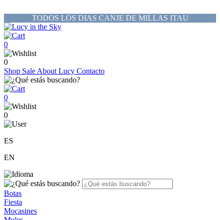
TODOS LOS DIAS CANJE DE MILLAS ITAU
0
0
Shop
Sale
About Lucy
Contacto
0
0
ES
EN
Botas
Fiesta
Mocasines
Mules