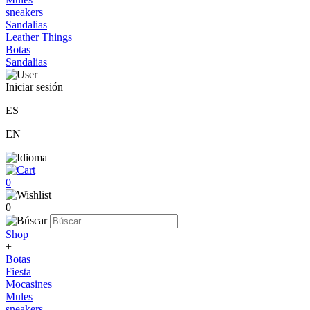
sneakers
Sandalias
Leather Things
Botas
Sandalias
Iniciar sesión
ES
EN
0
0
Shop
+
Botas
Fiesta
Mocasines
Mules
sneakers