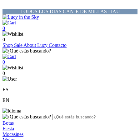
TODOS LOS DIAS CANJE DE MILLAS ITAU
0
0
Shop
Sale
About Lucy
Contacto
0
0
ES
EN
Botas
Fiesta
Mocasines
Mules