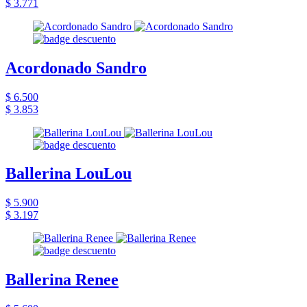
$ 3.771
Acordonado Sandro
$ 6.500
$ 3.853
Ballerina LouLou
$ 5.900
$ 3.197
Ballerina Renee