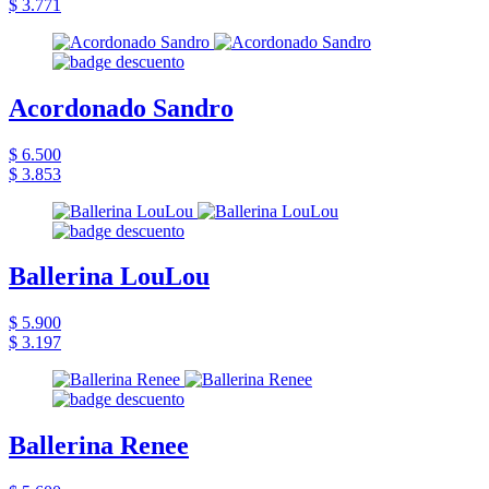
$ 3.771
Acordonado Sandro
$ 6.500
$ 3.853
Ballerina LouLou
$ 5.900
$ 3.197
Ballerina Renee