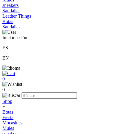
sneakers
Sandalias
Leather Things
Botas
Sandalias
Iniciar sesión
ES
EN
0
0
Shop
+
Botas
Fiesta
Mocasines
Mules
sneakers