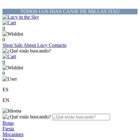
TODOS LOS DIAS CANJE DE MILLAS ITAU
0
0
Shop
Sale
About Lucy
Contacto
0
0
ES
EN
Botas
Fiesta
Mocasines
Mules