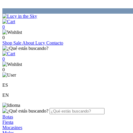
0
0
Shop
Sale
About Lucy
Contacto
0
0
ES
EN
Botas
Fiesta
Mocasines
Mules