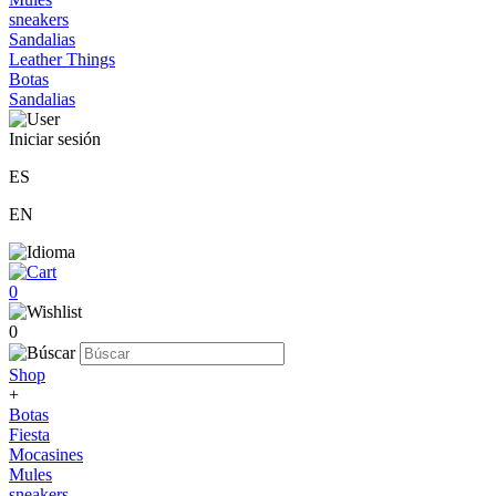
sneakers
Sandalias
Leather Things
Botas
Sandalias
Iniciar sesión
ES
EN
0
0
Shop
+
Botas
Fiesta
Mocasines
Mules
sneakers