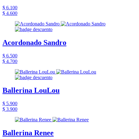
$ 6.100
$ 4.600
Acordonado Sandro
$ 6.500
$ 4.700
Ballerina LouLou
$ 5.900
$ 3.900
Ballerina Renee