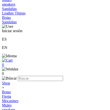
sneakers
Sandalias
Leather Things
Botas
Sandalias
Iniciar sesión
ES
EN
0
0
Shop
+
Botas
Fiesta
Mocasines
Mules
sneakers