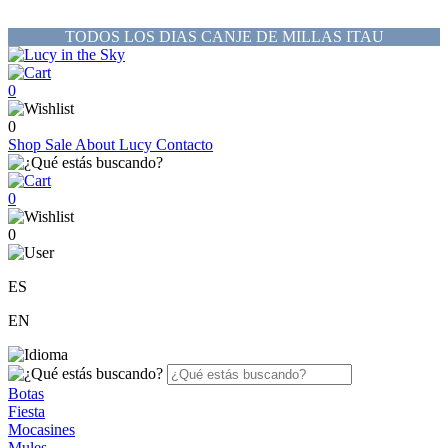
TODOS LOS DIAS CANJE DE MILLAS ITAU
0
0
Shop
Sale
About Lucy
Contacto
0
0
ES
EN
Botas
Fiesta
Mocasines
Mules