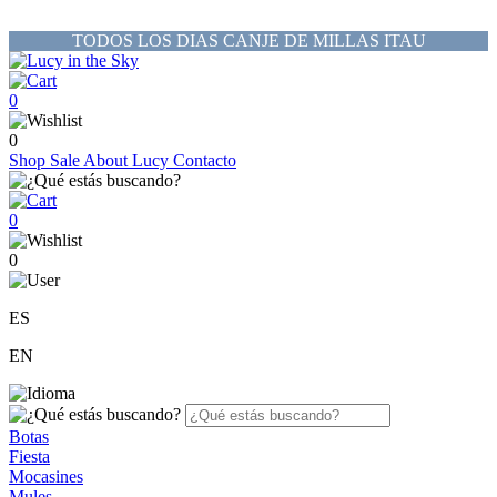
TODOS LOS DIAS CANJE DE MILLAS ITAU
0
0
Shop
Sale
About Lucy
Contacto
0
0
ES
EN
Botas
Fiesta
Mocasines
Mules