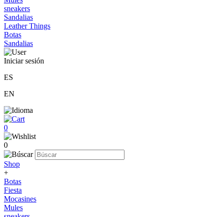
sneakers
Sandalias
Leather Things
Botas
Sandalias
Iniciar sesión
ES
EN
0
0
Shop
+
Botas
Fiesta
Mocasines
Mules
sneakers