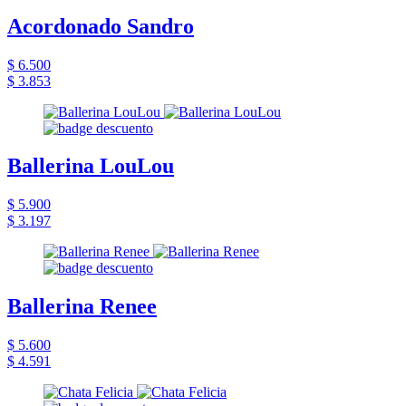
Acordonado Sandro
$ 6.500
$ 3.853
Ballerina LouLou
$ 5.900
$ 3.197
Ballerina Renee
$ 5.600
$ 4.591