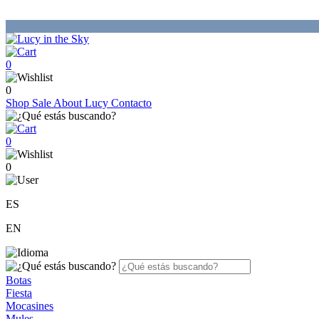
0
0
Shop
Sale
About Lucy
Contacto
0
0
ES
EN
Botas
Fiesta
Mocasines
Mules