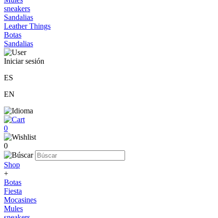
sneakers
Sandalias
Leather Things
Botas
Sandalias
Iniciar sesión
ES
EN
0
0
Shop
+
Botas
Fiesta
Mocasines
Mules
sneakers