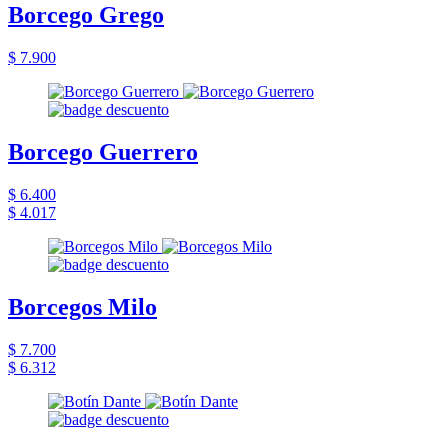
Borcego Grego
$ 7.900
Borcego Guerrero
$ 6.400
$ 4.017
Borcegos Milo
$ 7.700
$ 6.312