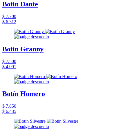
Botín Dante
$ 7.700
$ 6.312
Botín Granny
$ 7.500
$ 4.091
Botín Homero
$ 7.850
$ 6.435