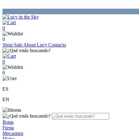
0
0
Shop
Sale
About Lucy
Contacto
0
0
ES
EN
Botas
Fiesta
Mocasines
Mules