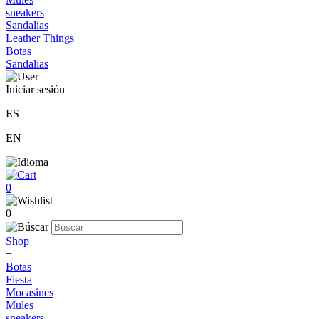
sneakers
Sandalias
Leather Things
Botas
Sandalias
Iniciar sesión
ES
EN
0
0
Shop
+
Botas
Fiesta
Mocasines
Mules
sneakers