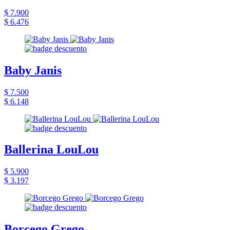
$ 7.900
$ 6.476
Baby Janis
$ 7.500
$ 6.148
Ballerina LouLou
$ 5.900
$ 3.197
Borcego Grego