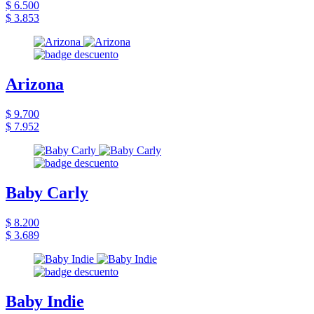
$ 6.500
$ 3.853
Arizona
$ 9.700
$ 7.952
Baby Carly
$ 8.200
$ 3.689
Baby Indie