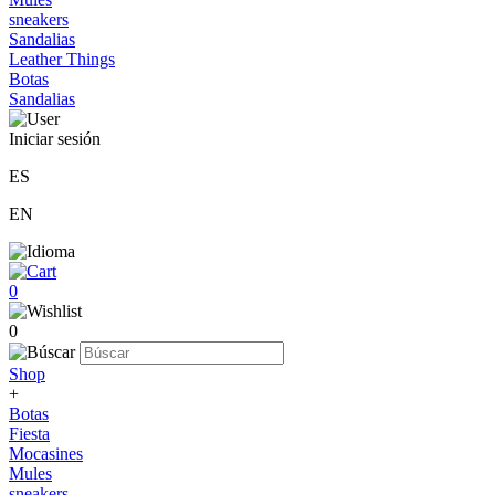
sneakers
Sandalias
Leather Things
Botas
Sandalias
Iniciar sesión
ES
EN
0
0
Shop
+
Botas
Fiesta
Mocasines
Mules
sneakers