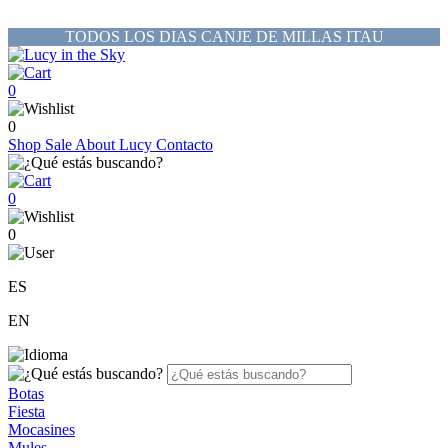
TODOS LOS DIAS CANJE DE MILLAS ITAU
0
0
Shop
Sale
About Lucy
Contacto
0
0
ES
EN
Botas
Fiesta
Mocasines
Mules