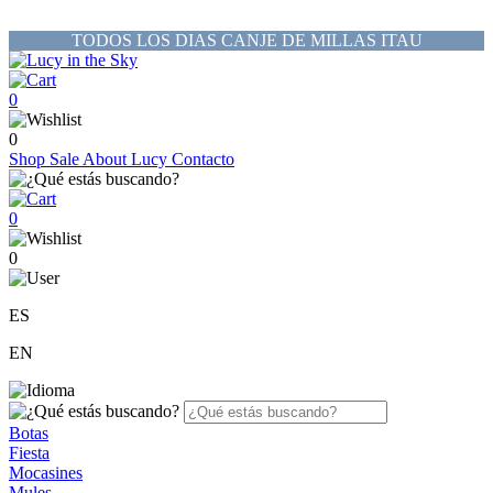
TODOS LOS DIAS CANJE DE MILLAS ITAU
0
0
Shop
Sale
About Lucy
Contacto
0
0
ES
EN
Botas
Fiesta
Mocasines
Mules