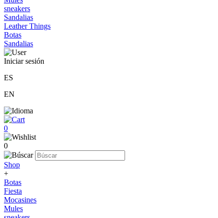
sneakers
Sandalias
Leather Things
Botas
Sandalias
Iniciar sesión
ES
EN
0
0
Shop
+
Botas
Fiesta
Mocasines
Mules
sneakers