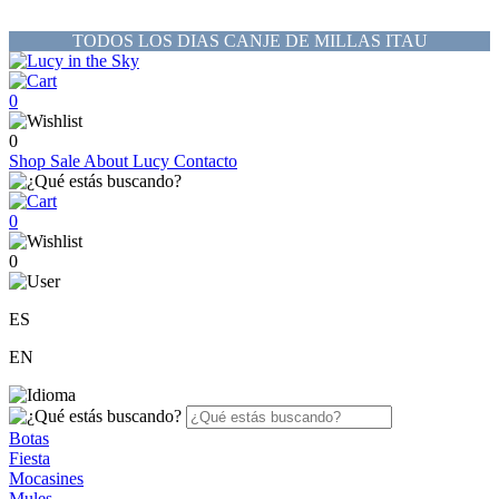
TODOS LOS DIAS CANJE DE MILLAS ITAU
0
0
Shop
Sale
About Lucy
Contacto
0
0
ES
EN
Botas
Fiesta
Mocasines
Mules