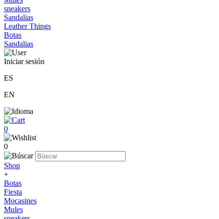
sneakers
Sandalias
Leather Things
Botas
Sandalias
Iniciar sesión
ES
EN
0
0
Shop
+
Botas
Fiesta
Mocasines
Mules
sneakers