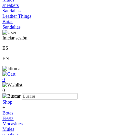
sneakers
Sandalias
Leather Things
Botas
Sandalias
Iniciar sesión
ES
EN
0
0
Shop
+
Botas
Fiesta
Mocasines
Mules
sneakers