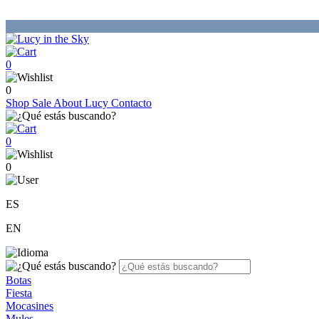
0
0
Shop
Sale
About Lucy
Contacto
0
0
ES
EN
Botas
Fiesta
Mocasines
Mules