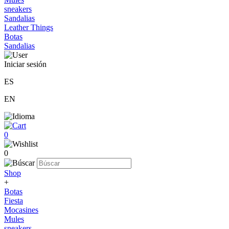
sneakers
Sandalias
Leather Things
Botas
Sandalias
Iniciar sesión
ES
EN
0
0
Shop
+
Botas
Fiesta
Mocasines
Mules
sneakers