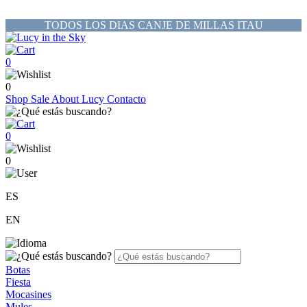
TODOS LOS DIAS CANJE DE MILLAS ITAU
0
0
Shop
Sale
About Lucy
Contacto
0
0
ES
EN
Botas
Fiesta
Mocasines
Mules