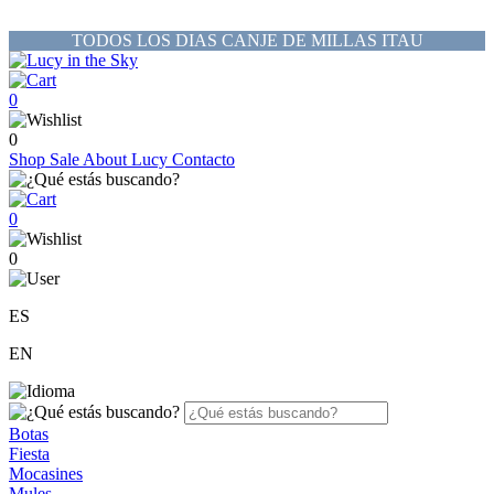
TODOS LOS DIAS CANJE DE MILLAS ITAU
0
0
Shop
Sale
About Lucy
Contacto
0
0
ES
EN
Botas
Fiesta
Mocasines
Mules