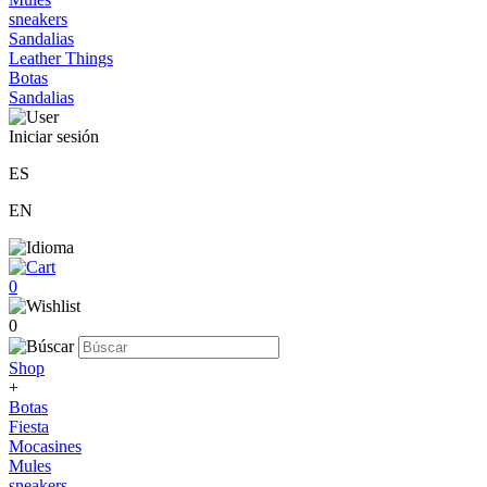
sneakers
Sandalias
Leather Things
Botas
Sandalias
Iniciar sesión
ES
EN
0
0
Shop
+
Botas
Fiesta
Mocasines
Mules
sneakers