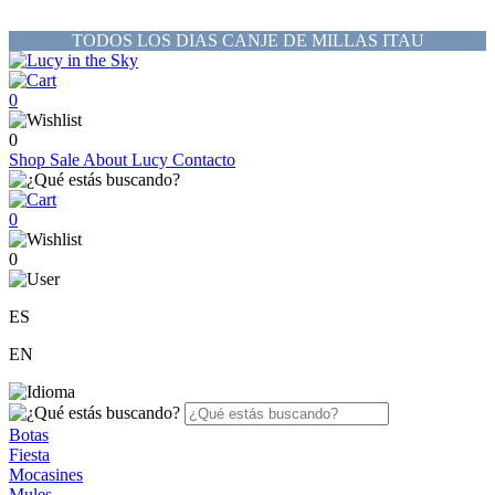
TODOS LOS DIAS CANJE DE MILLAS ITAU
0
0
Shop
Sale
About Lucy
Contacto
0
0
ES
EN
Botas
Fiesta
Mocasines
Mules