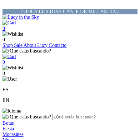
TODOS LOS DIAS CANJE DE MILLAS ITAU
0
0
Shop
Sale
About Lucy
Contacto
0
0
ES
EN
Botas
Fiesta
Mocasines
Mules