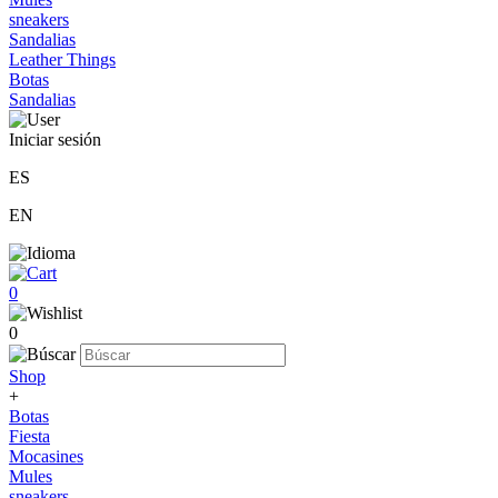
sneakers
Sandalias
Leather Things
Botas
Sandalias
Iniciar sesión
ES
EN
0
0
Shop
+
Botas
Fiesta
Mocasines
Mules
sneakers