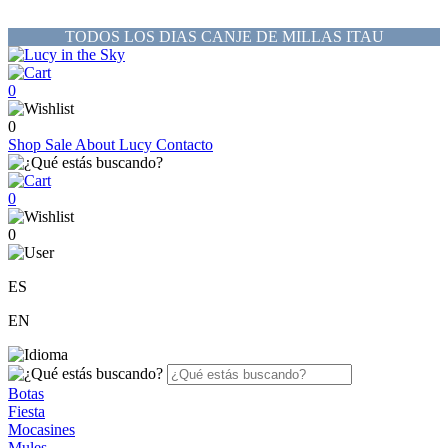
TODOS LOS DIAS CANJE DE MILLAS ITAU
0
0
Shop
Sale
About Lucy
Contacto
0
0
ES
EN
Botas
Fiesta
Mocasines
Mules