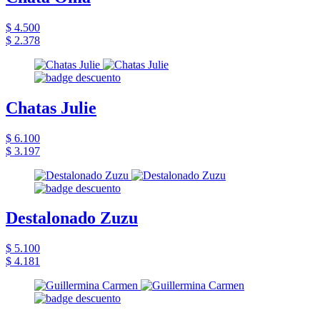
$ 4.500
$ 2.378
Chatas Julie
$ 6.100
$ 3.197
Destalonado Zuzu
$ 5.100
$ 4.181