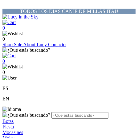
TODOS LOS DIAS CANJE DE MILLAS ITAU
0
0
Shop
Sale
About Lucy
Contacto
0
0
ES
EN
Botas
Fiesta
Mocasines
Mules