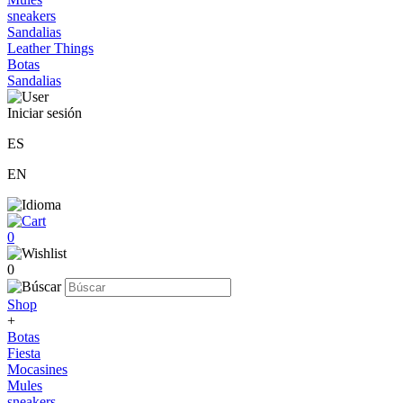
sneakers
Sandalias
Leather Things
Botas
Sandalias
Iniciar sesión
ES
EN
0
0
Shop
+
Botas
Fiesta
Mocasines
Mules
sneakers