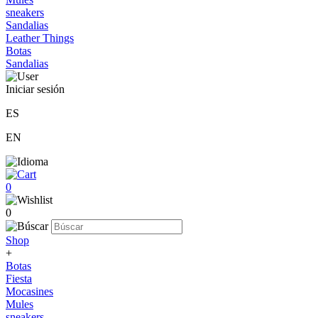
sneakers
Sandalias
Leather Things
Botas
Sandalias
Iniciar sesión
ES
EN
0
0
Shop
+
Botas
Fiesta
Mocasines
Mules
sneakers