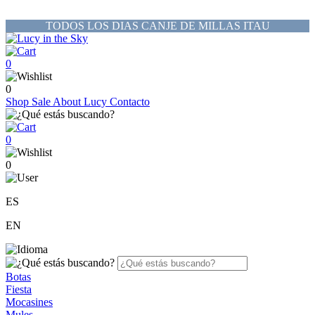
TODOS LOS DIAS CANJE DE MILLAS ITAU
0
0
Shop
Sale
About Lucy
Contacto
0
0
ES
EN
Botas
Fiesta
Mocasines
Mules