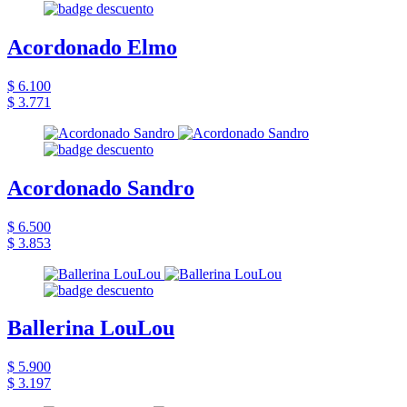
Acordonado Elmo
$ 6.100
$ 3.771
Acordonado Sandro
$ 6.500
$ 3.853
Ballerina LouLou
$ 5.900
$ 3.197