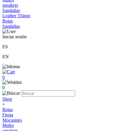
sneakers
Sandalias
Leather Things
Botas
Sandalias
Iniciar sesión
ES
EN
0
0
Shop
+
Botas
Fiesta
Mocasines
Mules
sneakers