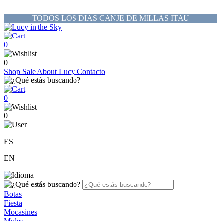
TODOS LOS DIAS CANJE DE MILLAS ITAU
0
0
Shop
Sale
About Lucy
Contacto
0
0
ES
EN
Botas
Fiesta
Mocasines
Mules