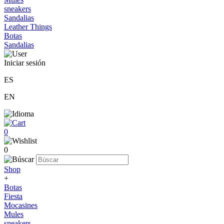
sneakers
Sandalias
Leather Things
Botas
Sandalias
Iniciar sesión
ES
EN
0
0
Shop
+
Botas
Fiesta
Mocasines
Mules
sneakers