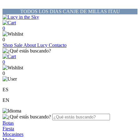
TODOS LOS DIAS CANJE DE MILLAS ITAU
0
0
Shop
Sale
About Lucy
Contacto
0
0
ES
EN
Botas
Fiesta
Mocasines
Mules