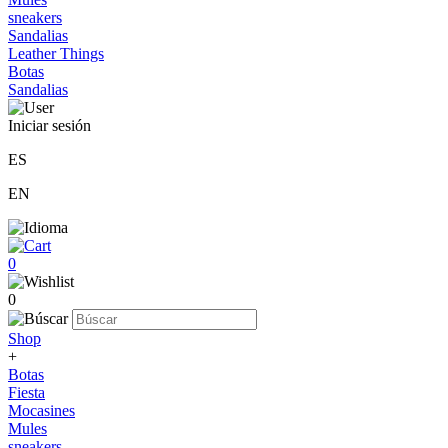
sneakers
Sandalias
Leather Things
Botas
Sandalias
Iniciar sesión
ES
EN
0
0
Shop
+
Botas
Fiesta
Mocasines
Mules
sneakers