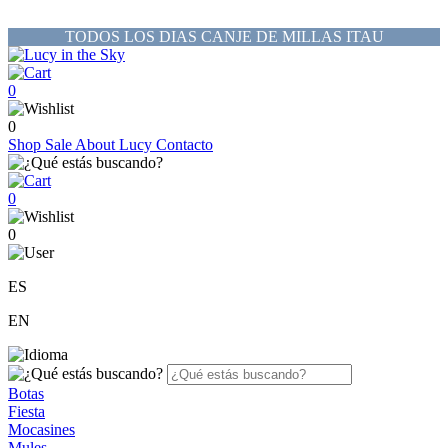
TODOS LOS DIAS CANJE DE MILLAS ITAU
0
0
Shop
Sale
About Lucy
Contacto
0
0
ES
EN
Botas
Fiesta
Mocasines
Mules