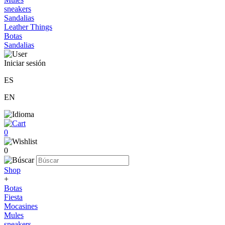
sneakers
Sandalias
Leather Things
Botas
Sandalias
Iniciar sesión
ES
EN
0
0
Shop
+
Botas
Fiesta
Mocasines
Mules
sneakers