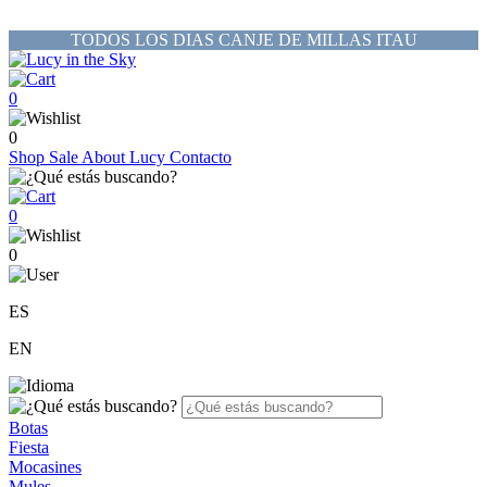
TODOS LOS DIAS CANJE DE MILLAS ITAU
0
0
Shop
Sale
About Lucy
Contacto
0
0
ES
EN
Botas
Fiesta
Mocasines
Mules