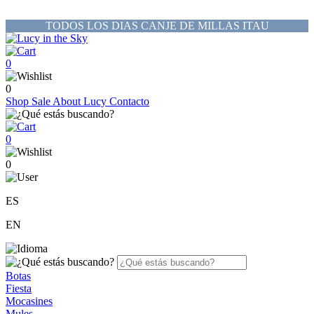
TODOS LOS DIAS CANJE DE MILLAS ITAU
0
0
Shop
Sale
About Lucy
Contacto
0
0
ES
EN
Botas
Fiesta
Mocasines
Mules