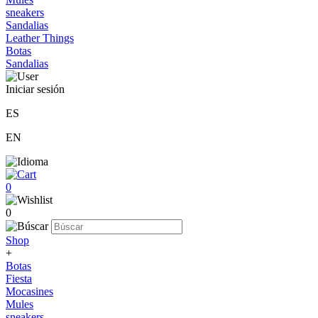
sneakers
Sandalias
Leather Things
Botas
Sandalias
Iniciar sesión
ES
EN
0
0
Shop
+
Botas
Fiesta
Mocasines
Mules
sneakers