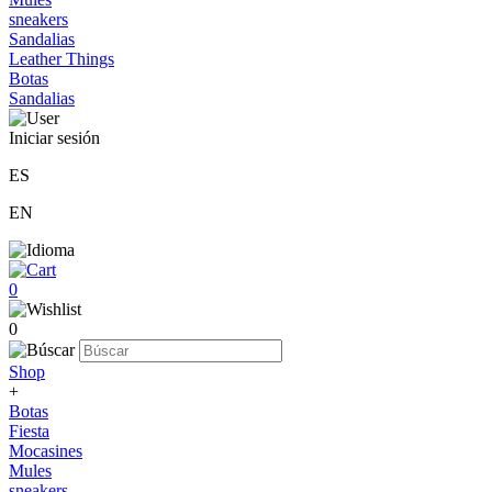
sneakers
Sandalias
Leather Things
Botas
Sandalias
Iniciar sesión
ES
EN
0
0
Shop
+
Botas
Fiesta
Mocasines
Mules
sneakers