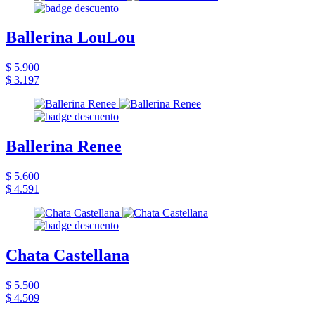
Ballerina LouLou
$ 5.900
$ 3.197
Ballerina Renee
$ 5.600
$ 4.591
Chata Castellana
$ 5.500
$ 4.509