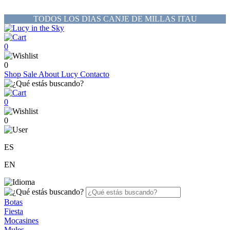
TODOS LOS DIAS CANJE DE MILLAS ITAU
0
0
Shop
Sale
About Lucy
Contacto
0
0
ES
EN
Botas
Fiesta
Mocasines
Mules