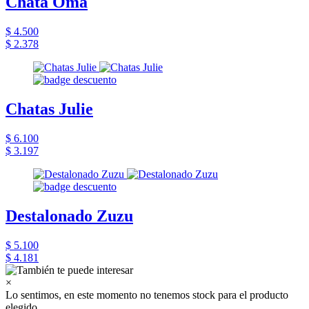
Chata Oma
$ 4.500
$ 2.378
Chatas Julie
$ 6.100
$ 3.197
Destalonado Zuzu
$ 5.100
$ 4.181
×
Lo sentimos, en este momento no tenemos stock para el producto
elegido.