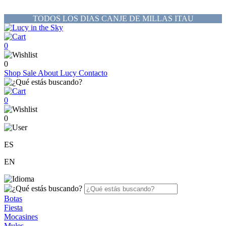
TODOS LOS DIAS CANJE DE MILLAS ITAU
0
0
Shop
Sale
About Lucy
Contacto
0
0
ES
EN
Botas
Fiesta
Mocasines
Mules