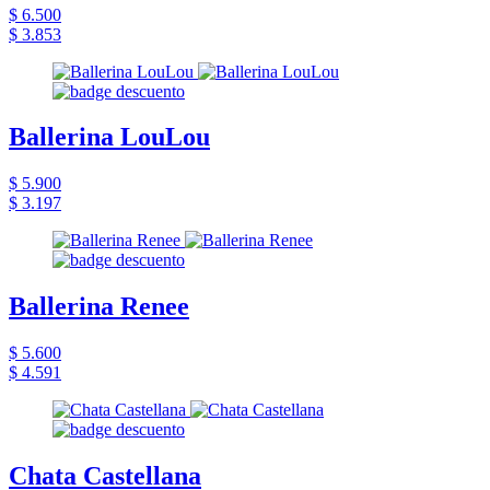
$ 6.500
$ 3.853
Ballerina LouLou
$ 5.900
$ 3.197
Ballerina Renee
$ 5.600
$ 4.591
Chata Castellana