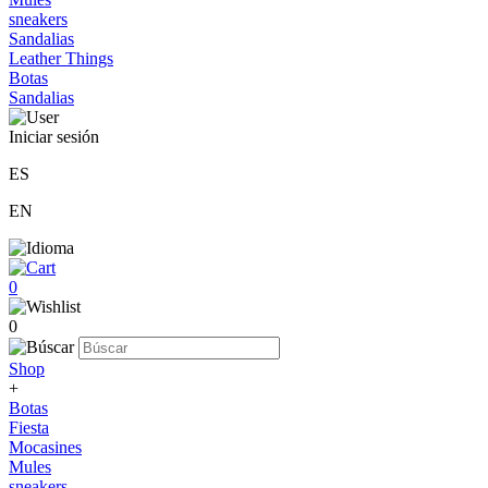
sneakers
Sandalias
Leather Things
Botas
Sandalias
Iniciar sesión
ES
EN
0
0
Shop
+
Botas
Fiesta
Mocasines
Mules
sneakers