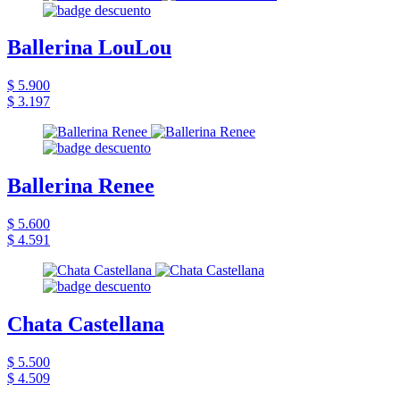
Ballerina LouLou
$ 5.900
$ 3.197
Ballerina Renee
$ 5.600
$ 4.591
Chata Castellana
$ 5.500
$ 4.509