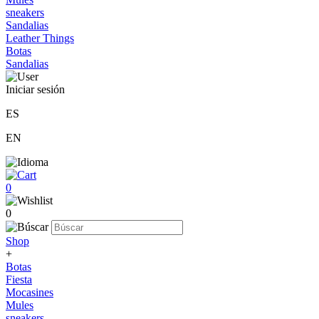
sneakers
Sandalias
Leather Things
Botas
Sandalias
Iniciar sesión
ES
EN
0
0
Shop
+
Botas
Fiesta
Mocasines
Mules
sneakers