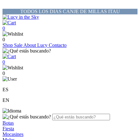
TODOS LOS DIAS CANJE DE MILLAS ITAU
0
0
Shop
Sale
About Lucy
Contacto
0
0
ES
EN
Botas
Fiesta
Mocasines
Mules