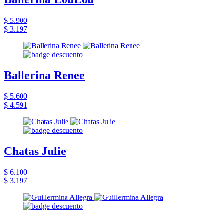
$ 5.900
$ 3.197
Ballerina Renee
$ 5.600
$ 4.591
Chatas Julie
$ 6.100
$ 3.197