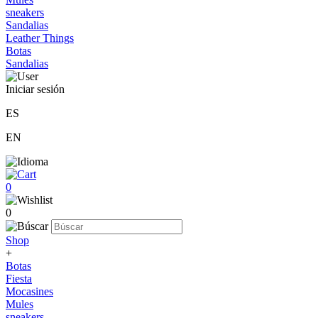
sneakers
Sandalias
Leather Things
Botas
Sandalias
Iniciar sesión
ES
EN
0
0
Shop
+
Botas
Fiesta
Mocasines
Mules
sneakers