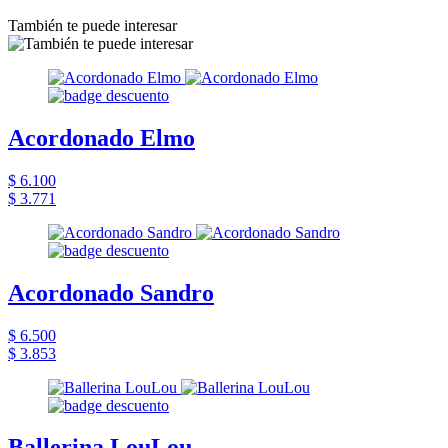
También te puede interesar
Acordonado Elmo
$ 6.100
$ 3.771
Acordonado Sandro
$ 6.500
$ 3.853
Ballerina LouLou