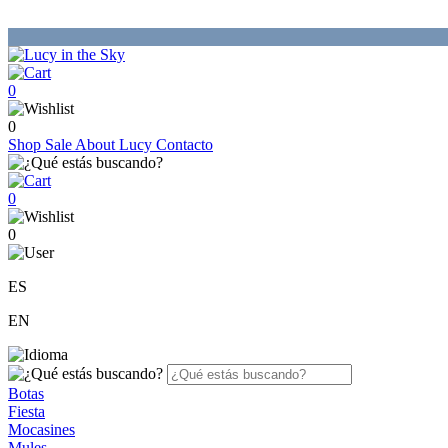
0
0
Shop
Sale
About Lucy
Contacto
0
0
ES
EN
Botas
Fiesta
Mocasines
Mules